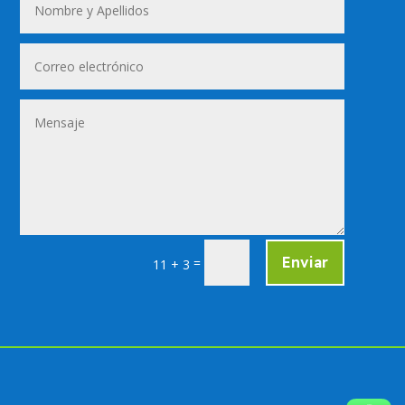
Enviar
=
11 + 3